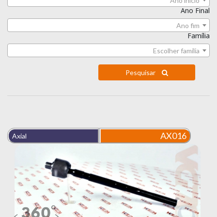
Ano início
Ano Final
Ano fim
Família
Escolher família
Pesquisar
AX016
Axial