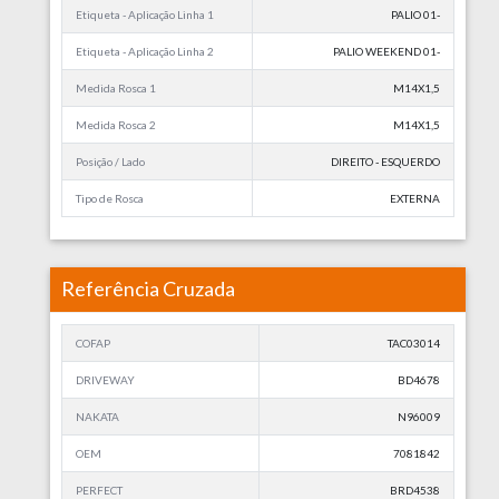
Etiqueta - Aplicação Linha 1
PALIO 01-
Etiqueta - Aplicação Linha 2
PALIO WEEKEND 01-
Medida Rosca 1
M14X1,5
Medida Rosca 2
M14X1,5
Posição / Lado
DIREITO - ESQUERDO
Tipo de Rosca
EXTERNA
Referência Cruzada
COFAP
TAC03014
DRIVEWAY
BD4678
NAKATA
N96009
OEM
7081842
PERFECT
BRD4538