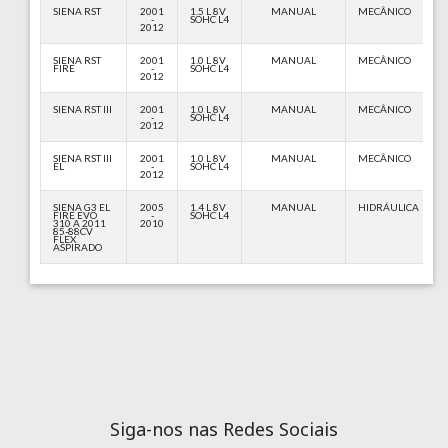
SIENA RST
2001
1.5 L 8V
MANUAL
MECÂNICO
-
SOHC L4
2012
SIENA RST
2001
1.0 L 8V
MANUAL
MECÂNICO
FIRE
-
SOHC L4
2012
SIENA RST III
2001
1.0 L 8V
MANUAL
MECÂNICO
-
SOHC L4
2012
SIENA RST III
2001
1.0 L 8V
MANUAL
MECÂNICO
EL
-
SOHC L4
2012
SIENA G3 EL
2005
1.4 L 8V
MANUAL
HIDRÁULICA
FIRE EVO
-
SOHC L4
310 A 2011
2010
85-88CV
FLEX
ASPIRADO
Siga-nos nas Redes Sociais