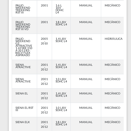
PALIO
2001
1.6 L
MANUAL
MECÂNICO
WEEKEND
16V
TREKKING
DOHC
RST III
L4
PALIO
2001
1.8 L 8V
MANUAL
MECÂNICO
WEEKEND
SOHC L4
TREKKING
RST III VD
PALIO
2005
1.4 L 8V
MANUAL
HIDRÁULICA
WEEKEND
-
SOHC L4
G3
2010
ATTRACTIVE
1.4 FIRE 310
A 2011 85-
86CV FLEX
ASPIRADO
SIENA
2001
1.4 L 8V
MANUAL
MECÂNICO
ATRACTIVE
-
SOHC L4
2012
SIENA
2001
1.0 L 8V
MANUAL
MECÂNICO
ATRACTIVE
-
SOHC L4
2012
SIENA EL
2001
1.4 L 8V
MANUAL
MECÂNICO
-
SOHC L4
2012
SIENA EL RST
2001
1.0 L 8V
MANUAL
MECÂNICO
III
-
SOHC L4
2012
SIENA ELX
2001
1.8 L 8V
MANUAL
MECÂNICO
-
SOHC L4
2012