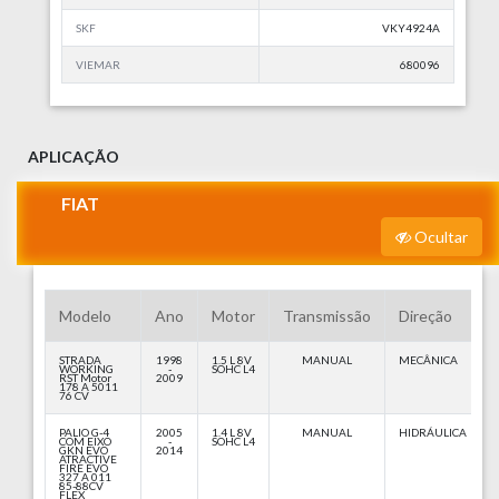
SKF
VKY4924A
VIEMAR
680096
APLICAÇÃO
FIAT
Ocultar
Modelo
Ano
Motor
Transmissão
Direção
STRADA
1998
1.5 L 8V
MANUAL
MECÂNICA
WORKING
-
SOHC L4
RST Motor
2009
178 A 5011
76 CV
PALIO G-4
2005
1.4 L 8V
MANUAL
HIDRÁULICA
COM EIXO
-
SOHC L4
GKN EVO
2014
ATRACTIVE
FIRE EVO
327 A 011
85-88CV
FLEX