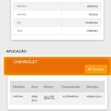
PERFECT
KBT0332
SAMPEL
SK3236
SKF
VKDS6166
TRW
JTSB0083
APLICAÇÃO
CHEVROLET
Ocultar
Modelo
Ano
Motor
Transmissão
Direção
CAPTIVA
2008
3.6 L 24V
AUTOMÁTICA
HIDRÁULICA
-
DOHC V6
2011