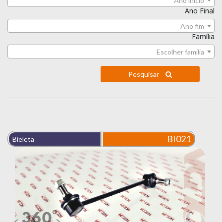
Ano início
Ano Final
Ano fim
Família
Escolher família
Pesquisar
BI021
Bieleta