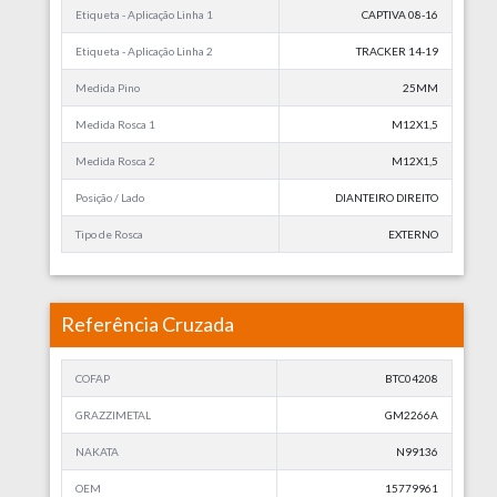
Etiqueta - Aplicação Linha 1
CAPTIVA 08-16
Etiqueta - Aplicação Linha 2
TRACKER 14-19
Medida Pino
25MM
Medida Rosca 1
M12X1,5
Medida Rosca 2
M12X1,5
Posição / Lado
DIANTEIRO DIREITO
Tipo de Rosca
EXTERNO
Referência Cruzada
COFAP
BTC04208
GRAZZIMETAL
GM2266A
NAKATA
N99136
OEM
15779961