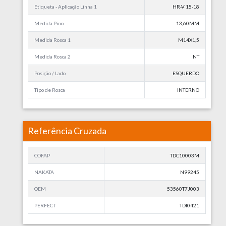
Etiqueta - Aplicação Linha 1
HR-V 15-18
Medida Pino
13,60MM
Medida Rosca 1
M14X1,5
Medida Rosca 2
NT
Posição / Lado
ESQUERDO
Tipo de Rosca
INTERNO
Referência Cruzada
COFAP
TDC10003M
NAKATA
N99245
OEM
53560T7J003
PERFECT
TDI0421