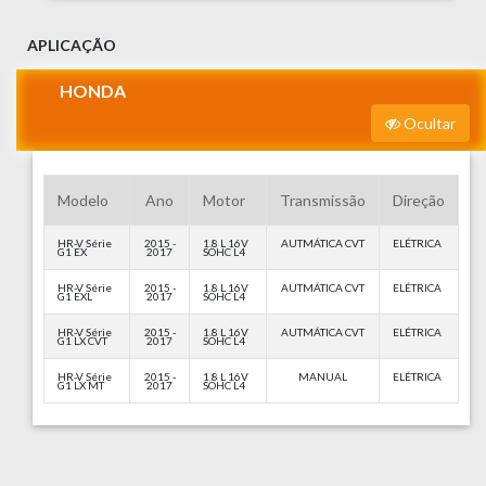
APLICAÇÃO
HONDA
Ocultar
Modelo
Ano
Motor
Transmissão
Direção
HR-V Série
2015 -
1.8 L 16V
AUTMÁTICA CVT
ELÉTRICA
G1 EX
2017
SOHC L4
HR-V Série
2015 -
1.8 L 16V
AUTMÁTICA CVT
ELÉTRICA
G1 EXL
2017
SOHC L4
HR-V Série
2015 -
1.8 L 16V
AUTMÁTICA CVT
ELÉTRICA
G1 LX CVT
2017
SOHC L4
HR-V Série
2015 -
1.8 L 16V
MANUAL
ELÉTRICA
G1 LX MT
2017
SOHC L4