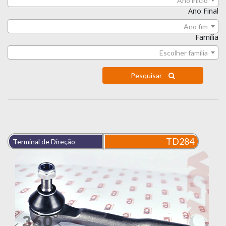
Ano início
Ano Final
Ano fim
Família
Escolher família
Pesquisar
TD284
Terminal de Direção