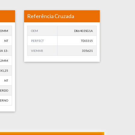
Referência Cruzada
92MM
OEM
D86403SG1A
NT
PERFECT
TDI3315
A 13-
VIEMAR
335621
12MM
X1,25
NT
ERDO
TERNO