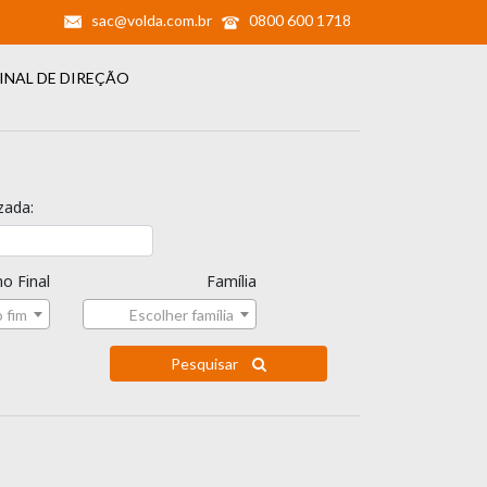
sac@volda.com.br
0800 600 1718
INAL DE DIREÇÃO
zada:
o Final
Família
 fim
Escolher família
Pesquisar