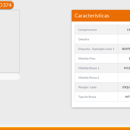
D374
Características
Comprimento
1
Detalhe
Etiqueta - Aplicação Linha 1
SENTR
Medida Pino
Medida Rosca 1
M12
Medida Rosca 2
Posição / Lado
ESQU
Tipo de Rosca
IN