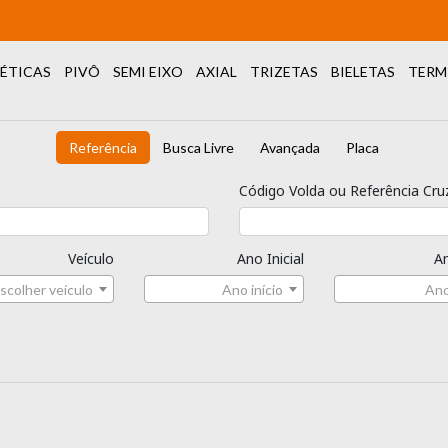
ÉTICAS
PIVÔ
SEMI EIXO
AXIAL
TRIZETAS
BIELETAS
TERM
Referência
Busca Livre
Avançada
Placa
Código Volda ou Referência Cru
Veículo
Ano Inicial
An
scolher veículo
Ano início
Ano