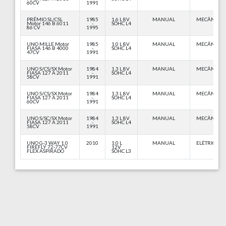
60CV
1991
PRÊMIO SL/CSL
1985
1.6 L 8V
MANUAL
MECÂNICA
Motor 146 B 6011
-
SOHC L4
86 CV
1995
UNO MILLE Motor
1985
1.0 L 8V
MANUAL
MECÂNICA
FIASA 146 B 4000
-
SOHC L4
47CV
1991
UNO S/CS/SX Motor
1984
1.3 L 8V
MANUAL
MECÂNICA
FIASA 127 A 2011
-
SOHC L4
58CV
1991
UNO S/CS/SX Motor
1984
1.3 L 8V
MANUAL
MECÂNICA
FIASA 127 A 2011
-
SOHC L4
60CV
1991
UNO S/SC/SX Motor
1984
1.3 L 8V
MANUAL
MECÂNICA
FIASA 127 A 2011
-
SOHC L4
58CV
1991
UNO G-3 WAY 1.0
2010
1.0 L
MANUAL
ELÉTRICA
FIREFLY 72-77CV
12V
FLEX ASPIRADO
SOHC L3