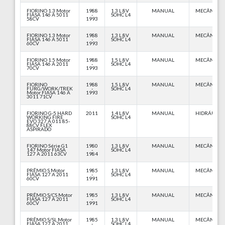
FIORINO 1.3 Motor
1988
1.3 L 8V
MANUAL
MECÂNICA
FIASA 146 A 5011
-
SOHC L4
58CV
1993
FIORINO 1.3 Motor
1988
1.3 L 8V
MANUAL
MECÂNICA
FIASA 146 A 5011
-
SOHC L4
60CV
1993
FIORINO 1.5 Motor
1988
1.5 L 8V
MANUAL
MECÂNICA
FIASA 146 A 2011
-
SOHC L4
70CV
1993
FIORINO
1988
1.5 L 8V
MANUAL
MECÂNICA
FURG/WORK/TREK
-
SOHC L4
Motor FIASA 146 A
1993
3011 71CV
FIORINO G-5 HARD
2011
1.4 L 8V
MANUAL
HIDRÁULIC
WORKING FIRE
SOHC L4
EVO 327 A 011 85-
88CV FLEX
ASPIRADO
FIORINO Série G1
1980
1.3 L 8V
MANUAL
MECÂNICA
147 Motor FIASA
-
SOHC L4
127 A 2011 63CV
1984
PRÊMIO S Motor
1985
1.3 L 8V
MANUAL
MECÂNICA
FIASA 127 A 2011
-
SOHC L4
60CV
1991
PRÊMIO S/CS Motor
1985
1.3 L 8V
MANUAL
MECÂNICA
FIASA 127 A 2011
-
SOHC L4
60CV
1991
PRÊMIO S/SL Motor
1985
1.3 L 8V
MANUAL
MECÂNICA
FIASA 127 A 2011
-
SOHC L4