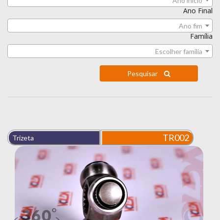
Ano início
Ano Final
Ano fim
Família
Escolher família
Pesquisar
TR002
Trizeta