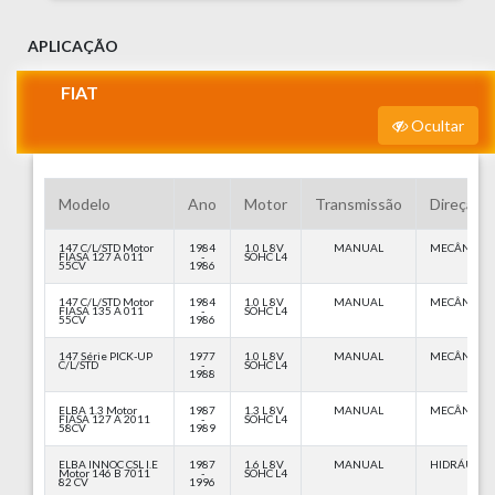
APLICAÇÃO
FIAT
Ocultar
Modelo
Ano
Motor
Transmissão
Direção
147 C/L/STD Motor
1984
1.0 L 8V
MANUAL
MECÂNICA
FIASA 127 A 011
-
SOHC L4
55CV
1986
147 C/L/STD Motor
1984
1.0 L 8V
MANUAL
MECÂNICA
FIASA 135 A 011
-
SOHC L4
55CV
1986
147 Série PICK-UP
1977
1.0 L 8V
MANUAL
MECÂNICA
C/L/STD
-
SOHC L4
1988
ELBA 1.3 Motor
1987
1.3 L 8V
MANUAL
MECÂNICA
FIASA 127 A 2011
-
SOHC L4
58CV
1989
ELBA INNOC CSL I.E
1987
1.6 L 8V
MANUAL
HIDRÁULIC
Motor 146 B 7011
-
SOHC L4
82 CV
1996