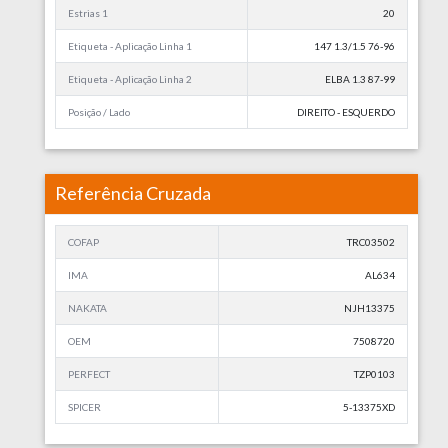
Estrias 1
20
Etiqueta - Aplicação Linha 1
147 1.3/1.5 76-96
Etiqueta - Aplicação Linha 2
ELBA 1.3 87-99
Posição / Lado
DIREITO - ESQUERDO
Referência Cruzada
COFAP
TRC03502
IMA
AL634
NAKATA
NJH13375
OEM
7508720
PERFECT
TZP0103
SPICER
5-13375XD