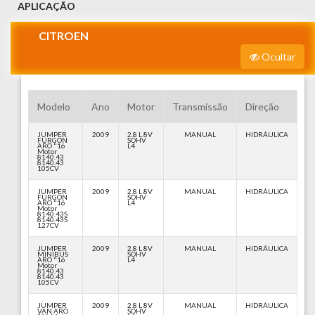
APLICAÇÃO
CITROEN
Ocultar
Modelo
Ano
Motor
Transmissão
Direção
JUMPER
2009
2.8 L 8V
MANUAL
HIDRÁULICA
FURGON
SOHV
ARO "16
L4
Motor
8140.43
8140.43
105CV
JUMPER
2009
2.8 L 8V
MANUAL
HIDRÁULICA
FURGON
SOHV
ARO "16
L4
Motor
8140.43S
8140.43S
127CV
JUMPER
2009
2.8 L 8V
MANUAL
HIDRÁULICA
MINIBUS
SOHV
ARO "16
L4
Motor
8140.43
8140.43
105CV
JUMPER
2009
2.8 L 8V
MANUAL
HIDRÁULICA
VAN ARO
SOHV