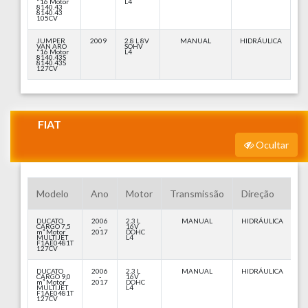
"16 Motor
L4
8140.43
8140.43
105CV
JUMPER
2009
2.8 L 8V
MANUAL
HIDRÁULICA
VAN ARO
SOHV
"16 Motor
L4
8140.43S
8140.43S
127CV
FIAT
Ocultar
Modelo
Ano
Motor
Transmissão
Direção
DUCATO
2006
2.3 L
MANUAL
HIDRÁULICA
CARGO 7,5
-
16V
m³ Motor
2017
DOHC
MULTIJET
L4
F1AE0481T
127CV
DUCATO
2006
2.3 L
MANUAL
HIDRÁULICA
CARGO 9,0
-
16V
m³ Motor
2017
DOHC
MULTIJET
L4
F1AE0481T
127CV