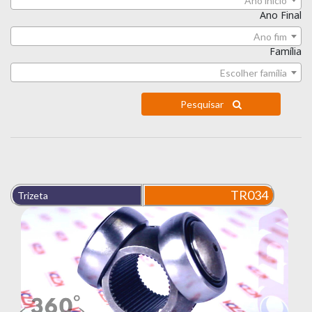
Ano início
Ano Final
Ano fim
Família
Escolher família
Pesquisar
TR034
Trizeta