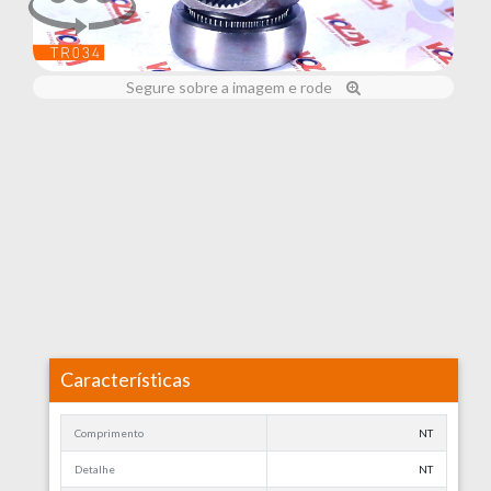
Segure sobre a imagem e rode
Características
Comprimento
NT
Detalhe
NT