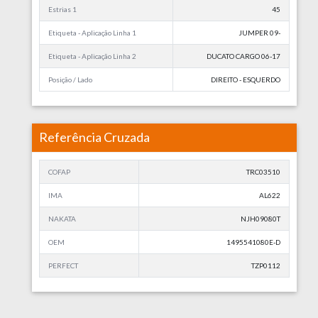
Estrias 1
45
Etiqueta - Aplicação Linha 1
JUMPER 09-
Etiqueta - Aplicação Linha 2
DUCATO CARGO 06-17
Posição / Lado
DIREITO - ESQUERDO
Referência Cruzada
COFAP
TRC03510
IMA
AL622
NAKATA
NJH09080T
OEM
1495541080E-D
PERFECT
TZP0112