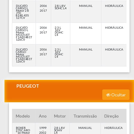
DUCATO
2006
2.8 L 8V
MANUAL
HIDRÁULICA
CARGO L
-
SOHC L4
Motor 2.8
2017
JTD
8140.43S
127CV
DUCATO
2006
2.3 L
MANUAL
HIDRÁULICA
CARGO L
-
16V
Motor
2017
DOHC
MULTIJET
L4
F1AE0481T
126CV
DUCATO
2006
2.3 L
MANUAL
HIDRÁULICA
CARGO
-
16V
Motor
2017
DOHC
MULTIJET
L4
F1AE0481T
126CV
PEUGEOT
Ocultar
Modelo
Ano
Motor
Transmissão
Direção
BOXER
1999
2.8 L 8V
MANUAL
HIDRÁULICA
270C ARO
-
SOHV
"16 Motor
2002
L4