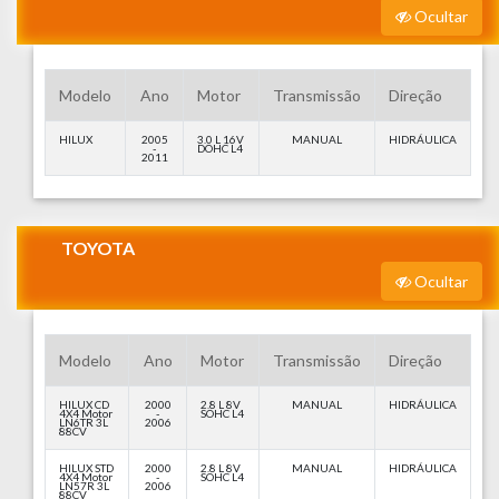
Ocultar
Modelo
Ano
Motor
Transmissão
Direção
HILUX
2005
3.0 L 16V
MANUAL
HIDRÁULICA
-
DOHC L4
2011
TOYOTA
Ocultar
Modelo
Ano
Motor
Transmissão
Direção
HILUX CD
2000
2.8 L 8V
MANUAL
HIDRÁULICA
4X4 Motor
-
SOHC L4
LN6TR 3L
2006
88CV
HILUX STD
2000
2.8 L 8V
MANUAL
HIDRÁULICA
4X4 Motor
-
SOHC L4
LN57R 3L
2006
88CV