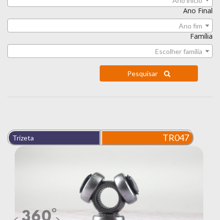
Ano início
Ano Final
Ano fim
Família
Escolher família
Pesquisar
TR047
Trizeta