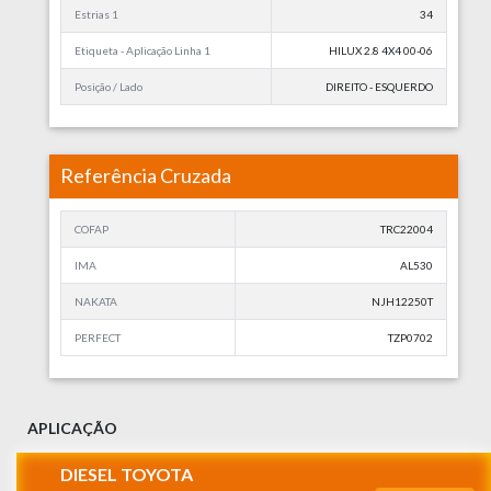
Estrias 1
34
Etiqueta - Aplicação Linha 1
HILUX 2.8 4X4 00-06
Posição / Lado
DIREITO - ESQUERDO
Referência Cruzada
COFAP
TRC22004
IMA
AL530
NAKATA
NJH12250T
PERFECT
TZP0702
APLICAÇÃO
DIESEL TOYOTA