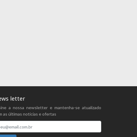
ws letter
sine a nossa newsletter e mantenha-se atualizado
 as últimas notícias e ofertas