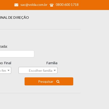
sac@volda.com.br
0800 600 1718
INAL DE DIREÇÃO
zada:
o Final
Família
 fim
Escolher família
Pesquisar