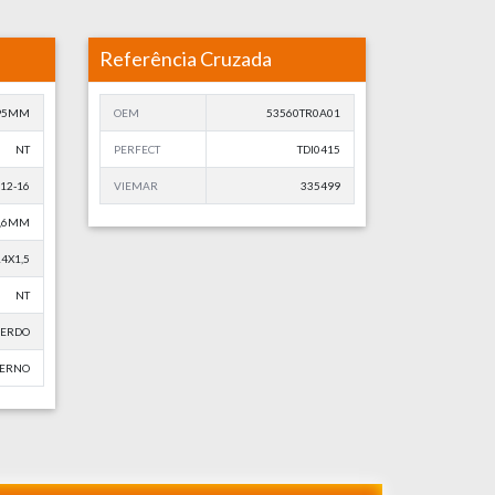
Referência Cruzada
95MM
OEM
53560TR0A01
NT
PERFECT
TDI0415
 12-16
VIEMAR
335499
,6MM
4X1,5
NT
ERDO
TERNO