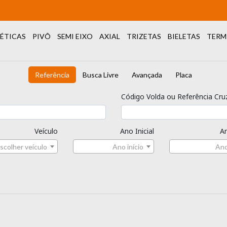
ÉTICAS
PIVÔ
SEMI EIXO
AXIAL
TRIZETAS
BIELETAS
TERM
Referência
Busca Livre
Avançada
Placa
Código Volda ou Referência Cru
Veículo
Ano Inicial
An
scolher veículo
Ano início
Ano