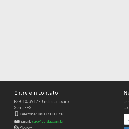
Entre em contato
Ne
ES-010, 3917 - Jardim Limoeiro
as
Serra - ES
com
Telefone: 0800 600 1718
Email:
sac@volda.com.br
Skype: