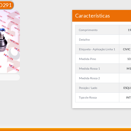
D291
Características
Comprimento
1
Detalhe
Etiqueta - Aplicação Linha 1
CIVIC
Medida Pino
13
Medida Rosca 1
M1
Medida Rosca 2
Posição / Lado
ESQU
Tipo de Rosca
IN