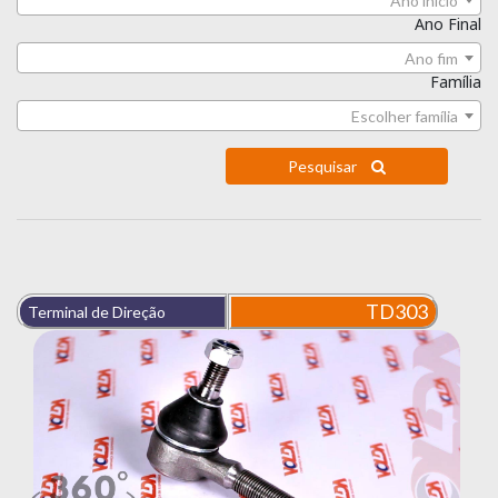
Ano início
Ano Final
Ano fim
Família
Escolher família
Pesquisar
TD303
Terminal de Direção