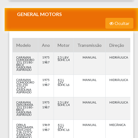
GENERAL MOTORS
Ocultar
Modelo
Ano
Motor
Transmissão
Direção
CARAVAN
1975
2.5 L 8V
MANUAL
HIDRÁULICA
COMODORO
-
SOHC L4
151 151 80-
1987
88CV
GASOLINA
ASPIRADO
CARAVAN
1975
4.1 L
MANUAL
HIDRÁULICA
COMODORO
-
12V
250 250
1987
SOHC L6
121CV
GASOLINA
ASPIRADO
CARAVAN
1975
2.5 L 8V
MANUAL
HIDRÁULICA
DIPLOMATA
-
SOHC L4
151 151 80-
1987
88CV
GASOLINA
ASPIRADO
OPALA
1969
4.1 L
MANUAL
MECÂNICA
DIPLOMATA
-
12V
250S 250S
1987
SOHC L6
118-127CV
GASOLINA
ASPIRADO