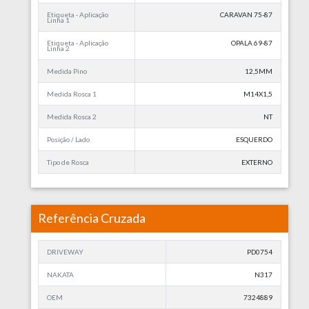
Etiqueta - Aplicação
CARAVAN 75-87
Linha 1
Etiqueta - Aplicação
OPALA 69-87
Linha 2
Medida Pino
12,5MM
Medida Rosca 1
M14X1,5
Medida Rosca 2
NT
Posição / Lado
ESQUERDO
Tipo de Rosca
EXTERNO
Referência Cruzada
DRIVEWAY
PD0754
NAKATA
N317
OEM
7324889