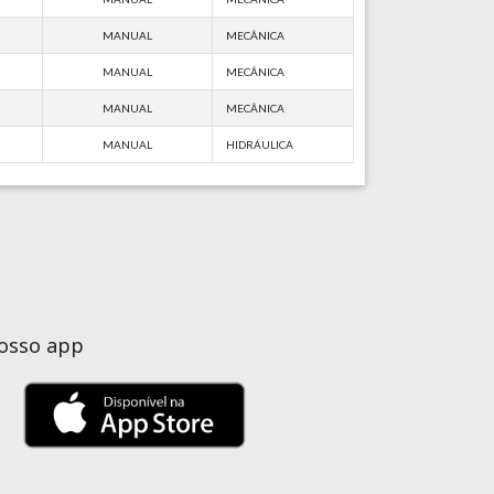
MANUAL
MECÂNICA
MANUAL
MECÂNICA
MANUAL
MECÂNICA
MANUAL
HIDRÁULICA
nosso app