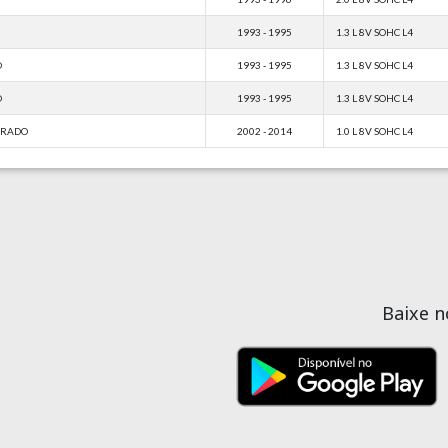
1993 - 1995
1.3 L 8V SOHC L4
O
1993 - 1995
1.3 L 8V SOHC L4
O
1993 - 1995
1.3 L 8V SOHC L4
PIRADO
2002 - 2014
1.0 L 8V SOHC L4
Baixe 