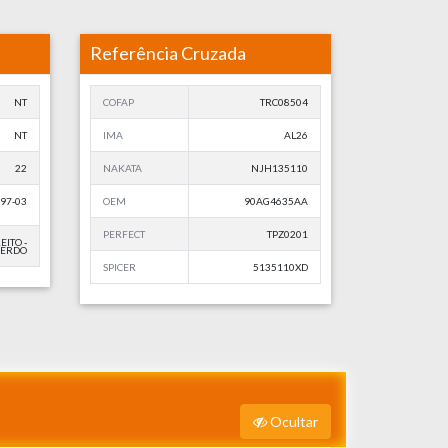
Referência Cruzada
NT
COFAP
TRC08504
NT
IMA
AL26
22
NAKATA
NJH135110
97-03
OEM
90AG4635AA
PERFECT
TPZ0201
EITO -
ERDO
SPICER
5135110XD
Ocultar