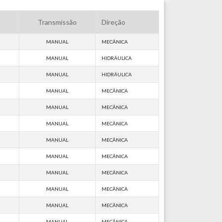
Transmissão
Direção
MANUAL
MECÂNICA
MANUAL
HIDRÁULICA
MANUAL
HIDRÁULICA
MANUAL
MECÂNICA
MANUAL
MECÂNICA
MANUAL
MECÂNICA
MANUAL
MECÂNICA
MANUAL
MECÂNICA
MANUAL
MECÂNICA
MANUAL
MECÂNICA
MANUAL
MECÂNICA
MANUAL
MECÂNICA