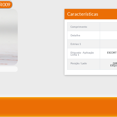
R009
Características
Comprimento
Detalhe
Estrias 1
Etiqueta - Aplicação
ESCORT 
Linha 1
Posição / Lado
DIR
ESQU