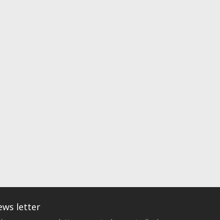
ws letter