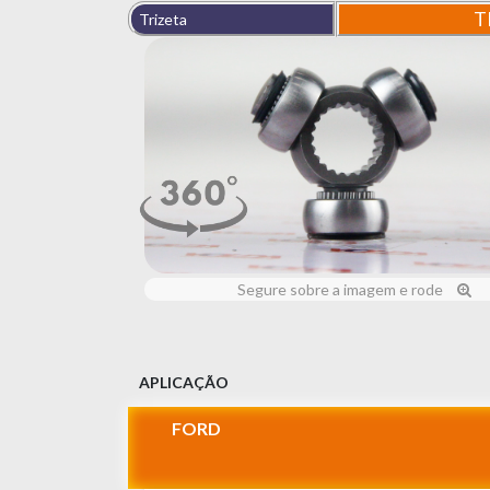
T
Trizeta
Segure sobre a imagem e rode
APLICAÇÃO
FORD