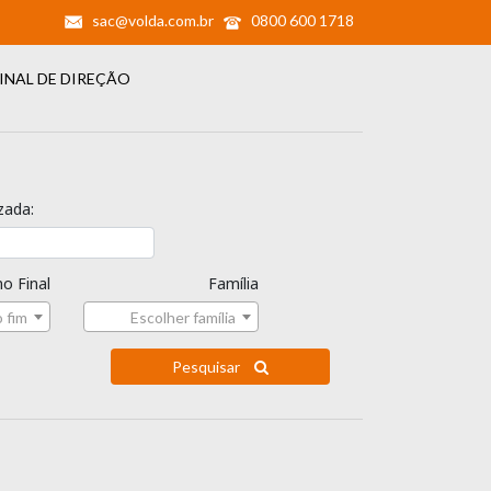
sac@volda.com.br
0800 600 1718
INAL DE DIREÇÃO
zada:
o Final
Família
 fim
Escolher família
Pesquisar