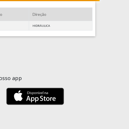
ão
Direção
HIDRÁULICA
nosso app