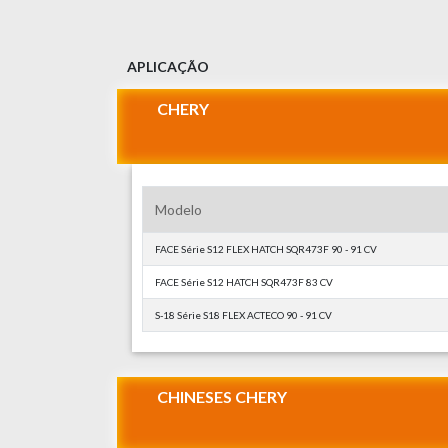
APLICAÇÃO
CHERY
Modelo
FACE Série S12 FLEX HATCH SQR473F 90 - 91 CV
FACE Série S12 HATCH SQR473F 83 CV
S-18 Série S18 FLEX ACTECO 90 - 91 CV
CHINESES CHERY