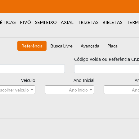
ÉTICAS
PIVÔ
SEMI EIXO
AXIAL
TRIZETAS
BIELETAS
TERM
Referência
Busca Livre
Avançada
Placa
Código Volda ou Referência Cru
Veículo
Ano Inicial
An
scolher veículo
Ano início
Ano