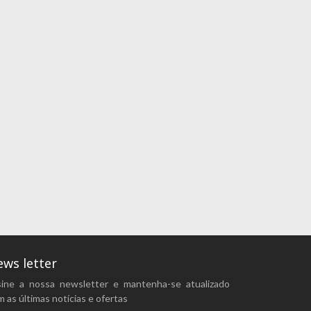
ws letter
sine a nossa newsletter e mantenha-se atualizado
 as últimas notícias e ofertas