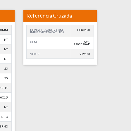
Referência Cruzada
20MM
DEVIGILI & VARITY COM
DG80670
IMP E EXPORTACAO LTDA.
NT
OEM
S12-
2203020AD
NT
VETOR
VT9553
NT
23
25
10-11
0X1,5
NT
REITO
TERNO