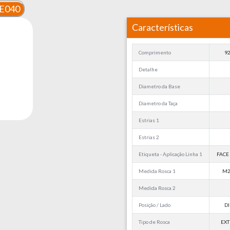
E040
Características
Comprimento
9
Detalhe
Diametro da Base
Diametro da Taça
Estrias 1
Estrias 2
Etiqueta - Aplicação Linha 1
FACE 
Medida Rosca 1
M2
Medida Rosca 2
Posição / Lado
DI
Tipo de Rosca
EX