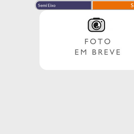
S
Semi Eixo