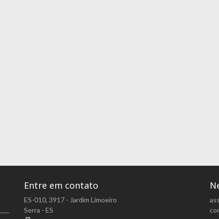
Entre em contato
Ne
ES-010, 3917 - Jardim Limoeiro
as
Serra - ES
com