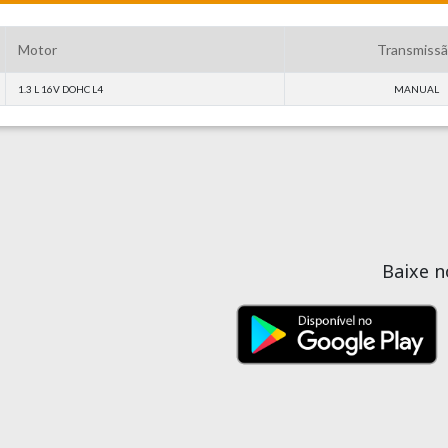
Motor
Transmiss
1.3 L 16V DOHC L4
MANUAL
Baixe 