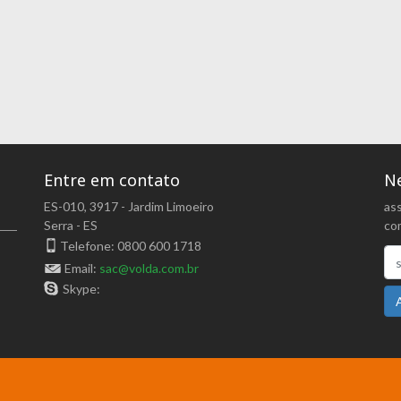
Entre em contato
Ne
ES-010, 3917 - Jardim Limoeiro
as
Serra - ES
com
Telefone: 0800 600 1718
Email:
sac@volda.com.br
Skype: