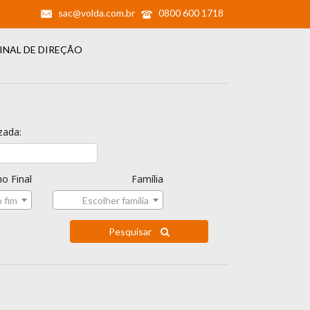
sac@volda.com.br
0800 600 1718
INAL DE DIREÇÃO
zada:
o Final
Família
 fim
Escolher família
Pesquisar