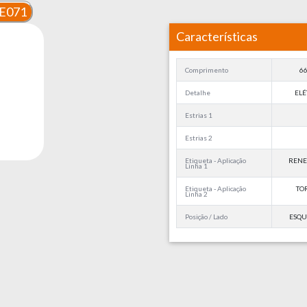
E071
Características
Comprimento
6
Detalhe
ELÉ
Estrias 1
Estrias 2
Etiqueta - Aplicação
RENE
Linha 1
Etiqueta - Aplicação
TOR
Linha 2
Posição / Lado
ESQU