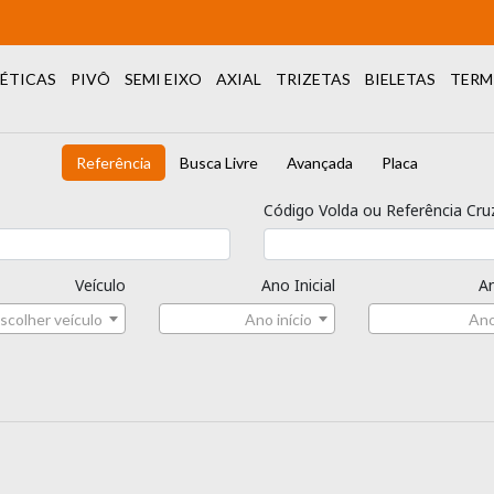
ÉTICAS
PIVÔ
SEMI EIXO
AXIAL
TRIZETAS
BIELETAS
TERM
Referência
Busca Livre
Avançada
Placa
Código Volda ou Referência Cru
Veículo
Ano Inicial
An
scolher veículo
Ano início
Ano