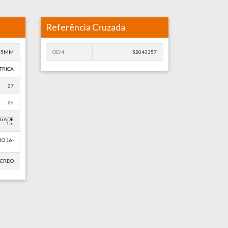
Referência Cruzada
65MM
OEM
52043357
TRICA
27
26
GADE
15-
O 16-
ERDO