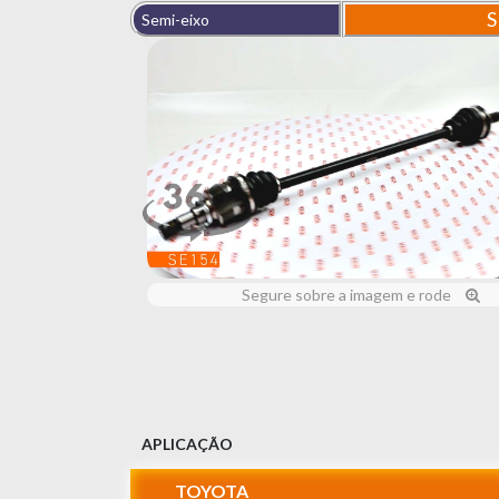
S
Semi-eixo
Segure sobre a imagem e rode
APLICAÇÃO
TOYOTA