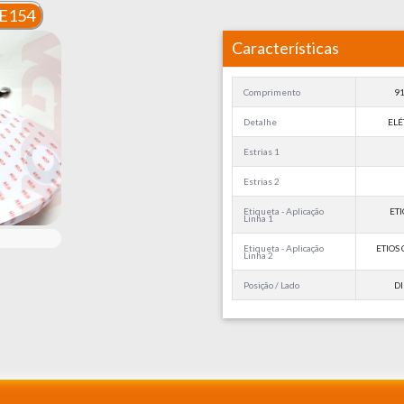
E154
Características
Comprimento
9
Detalhe
ELÉ
Estrias 1
Estrias 2
Etiqueta - Aplicação
ETI
Linha 1
Etiqueta - Aplicação
ETIOS
Linha 2
Posição / Lado
DI