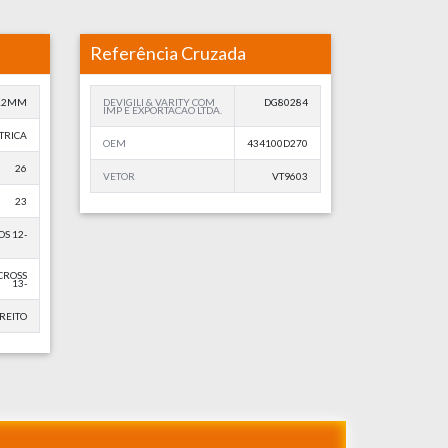
Referência Cruzada
12MM
DEVIGILI & VARITY COM
DG80284
IMP E EXPORTACAO LTDA.
TRICA
OEM
434100D270
26
VETOR
VT9603
23
OS 12-
 CROSS
13-
REITO