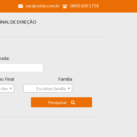
sac@volda.com.br
0800 600 1718
INAL DE DIREÇÃO
zada:
o Final
Família
 fim
Escolher família
Pesquisar