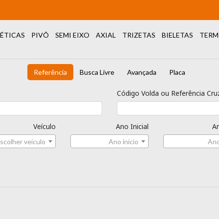
ÉTICAS
PIVÔ
SEMI EIXO
AXIAL
TRIZETAS
BIELETAS
TERM
Referência
Busca Livre
Avançada
Placa
Código Volda ou Referência Cru
Veículo
Ano Inicial
An
scolher veículo
Ano início
Ano