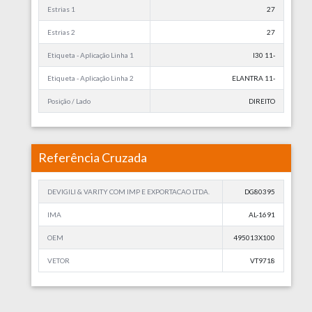
Estrias 1
27
Estrias 2
27
Etiqueta - Aplicação Linha 1
I30 11-
Etiqueta - Aplicação Linha 2
ELANTRA 11-
Posição / Lado
DIREITO
Referência Cruzada
DEVIGILI & VARITY COM IMP E EXPORTACAO LTDA.
DG80395
IMA
AL-1691
OEM
495013X100
VETOR
VT9718