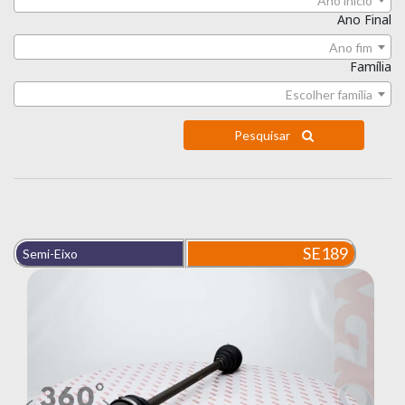
Ano início
Ano Final
Ano fim
Família
Escolher família
Pesquisar
SE189
Semi-Eixo