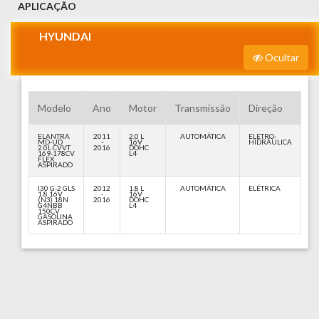
APLICAÇÃO
HYUNDAI
Ocultar
Modelo
Ano
Motor
Transmissão
Direção
ELANTRA
2011
2.0 L
AUTOMÁTICA
ELETRO-
MD-UD
-
16V
HIDRÁULICA
2.0L CVVT
2016
DOHC
169-178CV
L4
FLEX
ASPIRADO
I30 G-2 GLS
2012
1.8 L
AUTOMÁTICA
ELÉTRICA
1.8 16V
-
16V
(N3) 18N
2016
DOHC
G4NBB
L4
150CV
GASOLINA
ASPIRADO