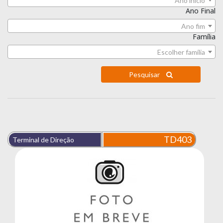
Ano início
Ano Final
Ano fim
Família
Escolher família
Pesquisar
TD403
Terminal de Direção