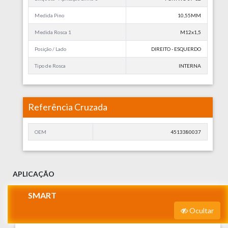
Medida Pino
10,55MM
Medida Rosca 1
M12x1,5
Posição / Lado
DIREITO - ESQUERDO
Tipo de Rosca
INTERNA
Referência Cruzada
OEM
4513380037
APLICAÇÃO
SMART
Ocultar