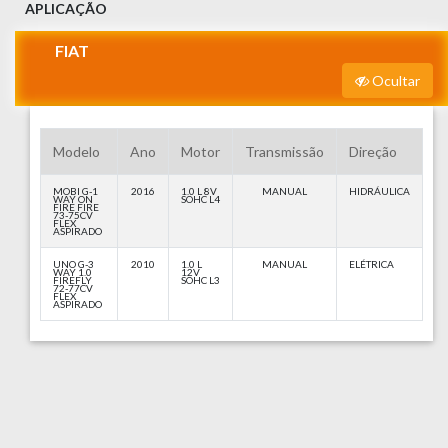
APLICAÇÃO
FIAT
Ocultar
Modelo
Ano
Motor
Transmissão
Direção
MOBI G-1
2016
1.0 L 8V
MANUAL
HIDRÁULICA
WAY ON
SOHC L4
FIRE FIRE
73-75CV
FLEX
ASPIRADO
UNO G-3
2010
1.0 L
MANUAL
ELÉTRICA
WAY 1.0
12V
FIREFLY
SOHC L3
72-77CV
FLEX
ASPIRADO