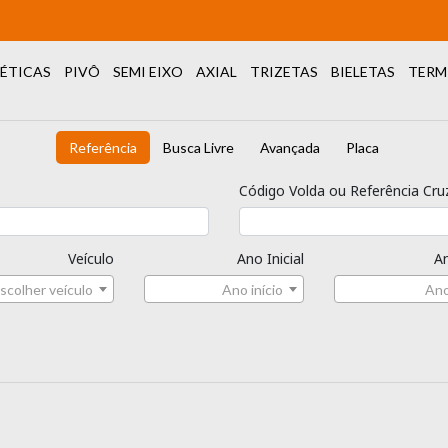
ÉTICAS
PIVÔ
SEMI EIXO
AXIAL
TRIZETAS
BIELETAS
TERM
Referência
Busca Livre
Avançada
Placa
Código Volda ou Referência Cru
Veículo
Ano Inicial
An
scolher veículo
Ano início
Ano