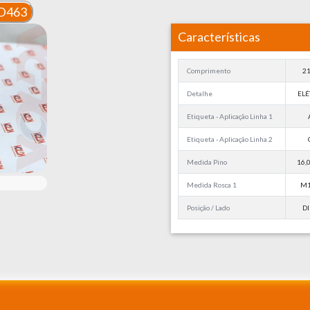
D463
Características
Comprimento
2
Detalhe
ELÉ
Etiqueta - Aplicação Linha 1
Etiqueta - Aplicação Linha 2
Medida Pino
16
Medida Rosca 1
M1
Posição / Lado
DI