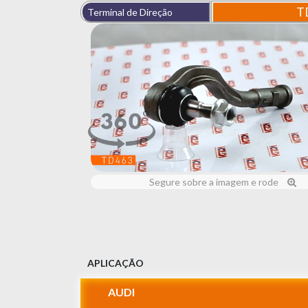
T
Terminal de Direção
Segure sobre a imagem e rode
APLICAÇÃO
AUDI