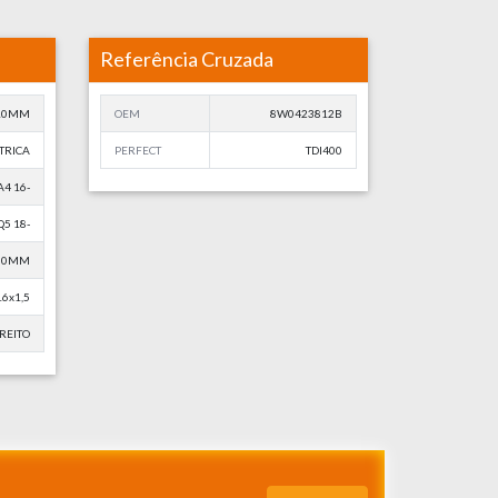
Referência Cruzada
10MM
OEM
8W0423812B
TRICA
PERFECT
TDI400
A4 16-
Q5 18-
,00MM
6x1,5
REITO