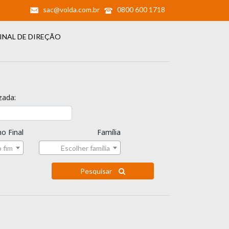
sac@volda.com.br
0800 600 1718
INAL DE DIREÇÃO
zada:
o Final
Família
 fim
Escolher família
Pesquisar