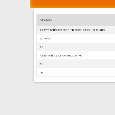
Modelo
A4 ATTRACTION EA888 CJEB 170CV GASOLINA TURBO
A4 AVANT
A5
A6 Série 4B,C5 2.8 AVANT QUATTRO
A7
Q5